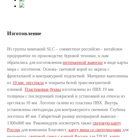
Изготовление
Из группа компаний SLC – совместное российско - китайское
предприятие по производству буровой техники, к нам
обратились для изготовления
интерьерной вывески
в виде карты
мира с логотипом. Основа- световой короб из акрила с
фронтальной и контражурной подсветкой. Материки выполнены
из
10 мм. оргстекла
и покрыты белой транслюсцентной
пленкой.
Пластиковые буквы
изготовлены из ПВХ 19 мм.
толщины с последующей покраской и установкой на относы из
оргстекла 10 мм. Логотип склеен из пластика ПВХ. Внутрь
установлены светодиоды для контражурного свечения. Глубина
логотипа 40 мм. Габаритный размер интерьерной вывески -
1300х800 мм. Рекомендуем посмотреть также
световую карту
России
для компании Благовест,
карту мира со светодиодами
для
медцентра,
световой стенд с картой России
для ТВЭЛ,
карту