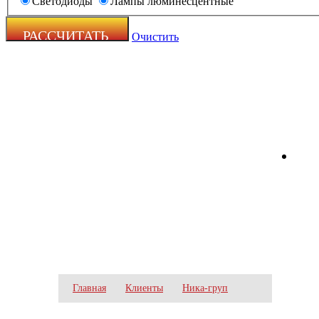
Светодиоды
Лампы люминесцентные
Очистить
Zecho -
наружная
реклама
НИКА-ГРУП
Главная
Клиенты
Ника-груп