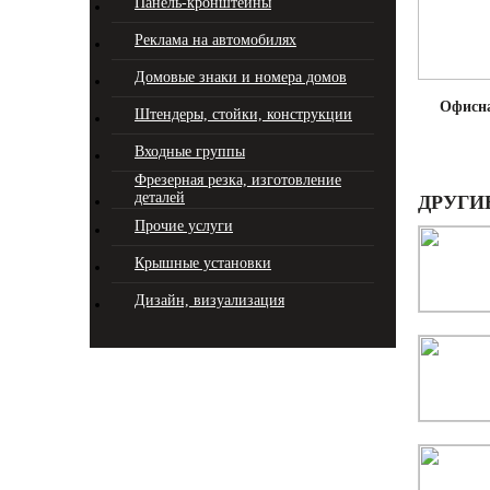
Панель-кронштейны
Реклама на автомобилях
Домовые знаки и номера домов
Офисна
Штендеры, стойки, конструкции
Входные группы
Фрезерная резка, изготовление
деталей
ДРУГИ
Прочие услуги
Крышные установки
Дизайн, визуализация