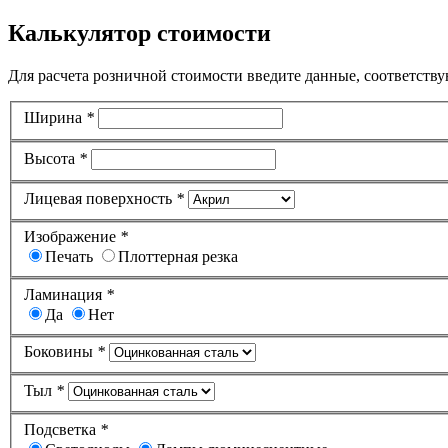
Калькулятор стоимости
Для расчета розничной стоимости введите данные, соответству
Ширина
*
Высота
*
Лицевая поверхность
*
Изображение
*
Печать
Плоттерная резка
Ламинация
*
Да
Нет
Боковины
*
Тыл
*
Подсветка
*