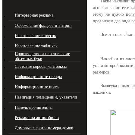
Такие наклейки пр
использовании ее в к
этому не нужно полу
Интерьерная реклама
предлагаем два вида ра
Оформление фасадов и витрин
Все эти наклейки 
Изготовление вывесок
Изготовление табличек
Производство и изготовление
объемных букв
Наклейки из лист
углам которой вмонти
Световые короба, лайтбоксы
размеров.
Информационные стенды
Вышеуказанная ин
Информационные щиты
наклейки.
Навигация помещений, указатели
Панель-кронштейны
Реклама на автомобилях
Домовые знаки и номера домов