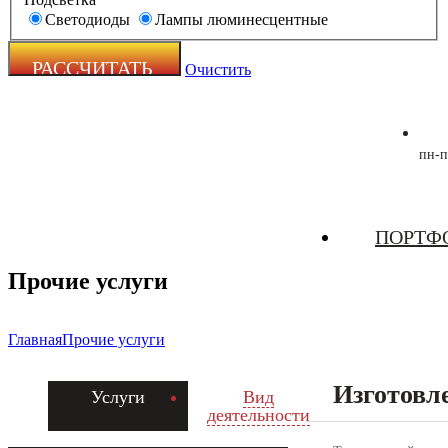
Светодиоды
Лампы люминесцентные
Очистить
пн-п
Zecho -
ПОРТФ
наружная
реклама
Прочие услуги
Главная
Прочие услуги
Изготовл
Услуги
Вид
деятельности