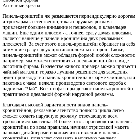
Аптечные кресты
Панель-кронштейн же размещается перпендикулярно дорогам
и тротуарам - естественно, такая наружная реклама
привлекает большее внимание и пешеходов, и владельцев
машин. Еще одним плюсом - а точнее, сразу двумя плюсами,
является наличие у панели-кронштейна двух рекламных
плоскостей. За счет этого панель-кронштейн обращает на себя
внимание сразу с двух противоположных сторон. Также,
панель-кронштейн может обладать формой любой сложности:
например, мы можем изготовить панель-кронштейн в виде
логотипа фирмы. В качестве живого примера можно привести
чайный магазин: гораздо лучшим решением для заведения
будет производство панель-кронштейна в форме чайника, или
пакетика с чаем, нежели производство светового короба с
надписью "Чай". Все эти факторы делают панель-кронштейн
практически идеальной формой наружной рекламы.
Благодаря высокой вариативности видов панель-
кронштейнов, рекламное агентство полного цикла легко
сможет создать наружную рекламу, отвечающую всем
требованиям заказчика. И более того - производство панель-
кронштейна по всем правилам, начиная отрисовкой макета
нашими дизайнерами и кончая изготовлением панель-
кронштейна, позволяет создавать наружную рекламу