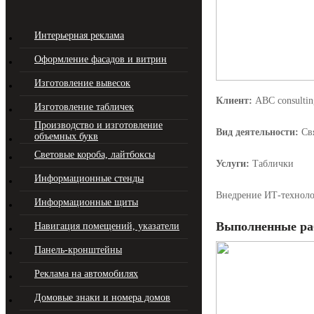
Интерьерная реклама
Оформление фасадов и витрин
Изготовление вывесок
Клиент:
ABC consultin
Изготовление табличек
Производство и изготовление
Вид деятельности:
Свя
объемных букв
Световые короба, лайтбоксы
Услуги:
Таблички
Информационные стенды
Внедрение ИТ-технол
Информационные щиты
Выполненные ра
Навигация помещений, указатели
Панель-кронштейны
Реклама на автомобилях
Домовые знаки и номера домов