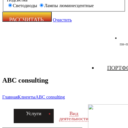
Светодиоды
Лампы люминесцентные
Очистить
пн-п
Zecho -
ПОРТФ
наружная
реклама
ABC consulting
Главная
Клиенты
ABC consulting
Услуги
Вид
деятельности