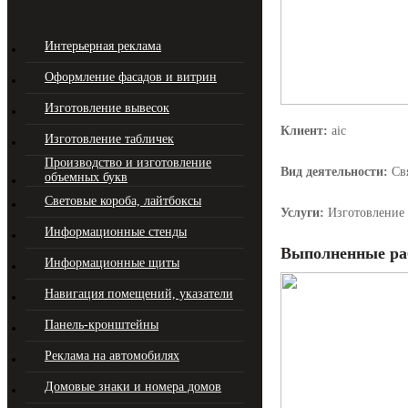
Интерьерная реклама
Оформление фасадов и витрин
Изготовление вывесок
Клиент:
aic
Изготовление табличек
Производство и изготовление
Вид деятельности:
Свя
объемных букв
Световые короба, лайтбоксы
Услуги:
Изготовление 
Информационные стенды
Выполненные ра
Информационные щиты
Навигация помещений, указатели
Панель-кронштейны
Реклама на автомобилях
Домовые знаки и номера домов