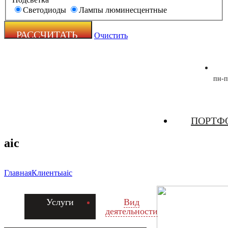
Светодиоды
Лампы люминесцентные
Очистить
пн-п
Zecho -
ПОРТФ
наружная
реклама
aic
Главная
Клиенты
aic
Услуги
Вид
деятельности