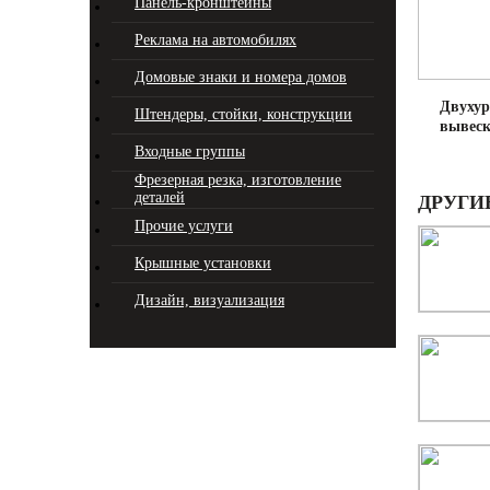
Панель-кронштейны
Реклама на автомобилях
Домовые знаки и номера домов
Двухур
Штендеры, стойки, конструкции
вывес
Входные группы
Фрезерная резка, изготовление
деталей
ДРУГИ
Прочие услуги
Крышные установки
Дизайн, визуализация