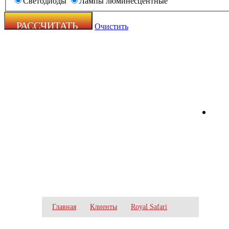
Светодиоды
Лампы люминесцентные
Очистить
Zecho -
наружная
реклама
ROYAL SAFARI
Главная
Клиенты
Royal Safari