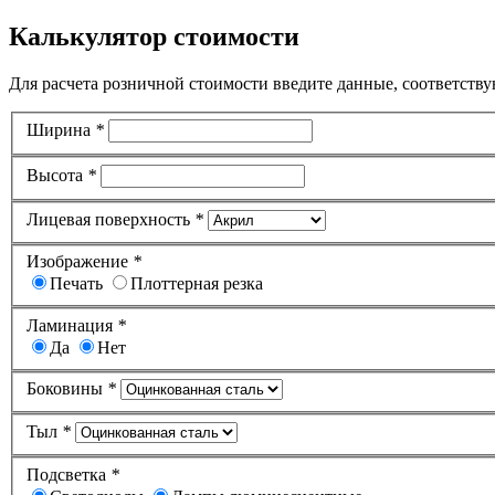
Калькулятор стоимости
Для расчета розничной стоимости введите данные, соответству
Ширина
*
Высота
*
Лицевая поверхность
*
Изображение
*
Печать
Плоттерная резка
Ламинация
*
Да
Нет
Боковины
*
Тыл
*
Подсветка
*