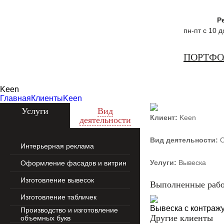
Р
пн-пт с 10 
ПОРТФ
Zecho -
наружная
Keen
реклама
Главная
Клиенты
Keen
Услуги
Вид
Клиент:
Keen
деятельности
Вид деятельности:
О
Интерьерная реклама
Услуги:
Вывеска
Оформление фасадов и витрин
Изготовление вывесок
Выполненные раб
Изготовление табличек
Вывеска с контраж
Производство и изготовление
Другие клиенты
объемных букв