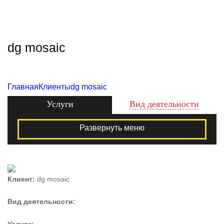
Zecho -
наружная
реклама
dg mosaic
Главная
Клиенты
dg mosaic
Услуги
Вид деятельности
Развернуть меню
Клиент:
dg mosaic
Вид деятельности: