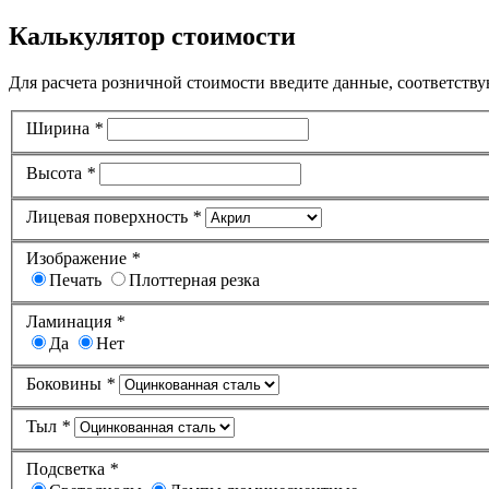
Калькулятор стоимости
Для расчета розничной стоимости введите данные, соответству
Ширина
*
Высота
*
Лицевая поверхность
*
Изображение
*
Печать
Плоттерная резка
Ламинация
*
Да
Нет
Боковины
*
Тыл
*
Подсветка
*