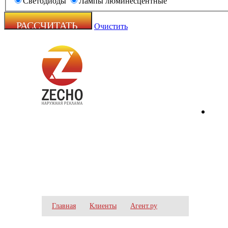
Светодиоды
Лампы люминесцентные
Очистить
Zecho -
наружная
реклама
АГЕНТ.РУ
Главная
Клиенты
Агент.ру