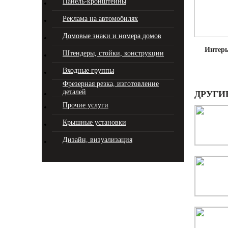
Панель-кронштейны
Реклама на автомобилях
Домовые знаки и номера домов
Интерь
Штендеры, стойки, конструкции
Входные группы
Фрезерная резка, изготовление
деталей
ДРУГИ
Прочие услуги
Крышные установки
Дизайн, визуализация