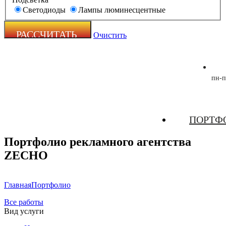
Светодиоды
Лампы люминесцентные
Очистить
пн-п
Zecho -
ПОРТФ
наружная
реклама
Портфолио рекламного агентства
ZECHO
Главная
Портфолио
Все работы
Вид услуги