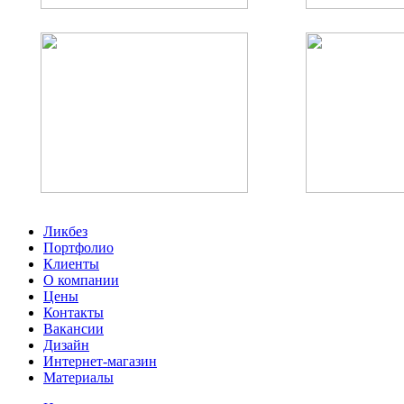
Карта мира 
Световая карта Евразии
подс
Ликбез
Портфолио
Клиенты
О компании
Цены
Контакты
Вакансии
Дизайн
Интернет-магазин
Интерьерная вывеска для банка
Интерьерные объе
Материалы
«Развитие»
Tech