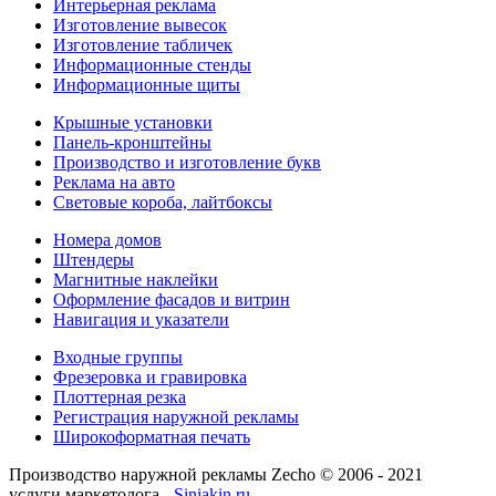
Интерьерная реклама
Изготовление вывесок
Изготовление табличек
Информационные стенды
Информационные щиты
Крышные установки
Панель-кронштейны
Производство и изготовление букв
Интерьерная све
Реклама на авто
Интерьерный несветовой логотип
Сбе
Световые короба, лайтбоксы
Номера домов
Штендеры
Магнитные наклейки
Оформление фасадов и витрин
Навигация и указатели
Входные группы
Фрезеровка и гравировка
Плоттерная резка
Регистрация наружной рекламы
Логотип из стали с подсветкой
Табличка с ло
Широкоформатная печать
Производство наружной рекламы Zecho © 2006 - 2021
услуги маркетолога -
Siniakin.ru