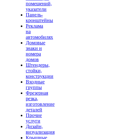
помещений,
указатели
Панель-
кронштейны
Реклама
на
автомобилях
Домовые
знаки и
номера
домов
Штендеры,
стойки,
конструкции
Входные
группы
Фрезерная
резка,
изготовление
деталей
Прочие
услуги
Дизайн,
визуализация
Крышные