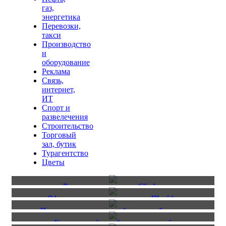
газ,
энергетика
Перевозки,
такси
Производство
и
оборудование
Реклама
Связь,
интернет,
ИТ
Спорт и
развелечения
Строительство
Торговый
зал, бутик
Турагентство
Цветы
Вывеска для магазина Climber
Оформление торгового отдела «Шлейф»
Интерьерная вывеска с объемными буквами
Комопзитный короб с инкрустацией