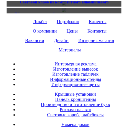
Таблички для Alain Manoukian
Световой короб из композитного алюминиевого
материала
Объемные световые буквы на подложке из композита
Ликбез
Портфолио
Клиенты
О компании
Цены
Контакты
Вакансии
Дизайн
Интернет-магазин
Материалы
Интерьерная реклама
Изготовление вывесок
Изготовление табличек
Информационные стенды
Информационные щиты
Крышные установки
Панель-кронштейны
Производство и изготовление букв
Реклама на авто
Световые короба, лайтбоксы
Номера домов