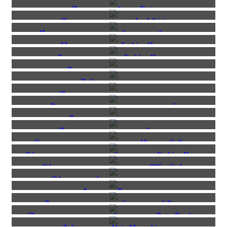
Интерьерные буквы Toris
Интерьерная вывеска Luxbikini
Интерьерная вывеска с объемными буквами.
Матовая вывеска Fashion House
Глянцевая вывеска Fashion House
Вывеска из красного глянца
Таблички из сатина
Интерьерная глянцевая вывеска
Вывеска из композита с инкрустацией
Вывеска из черного глянца
Интерьерная вывеска для бутика
Композитная световая вывеска Magenta Gallery
Оформление витрин зимней коллекции Fashion House
Оформление витрины магазина Office Style
Оформление фасада торгового центра
Фасад для Роникон
Вывеска с контражурной подсветкой Keen
Плоскость с накладными буквами для Betty Barclay