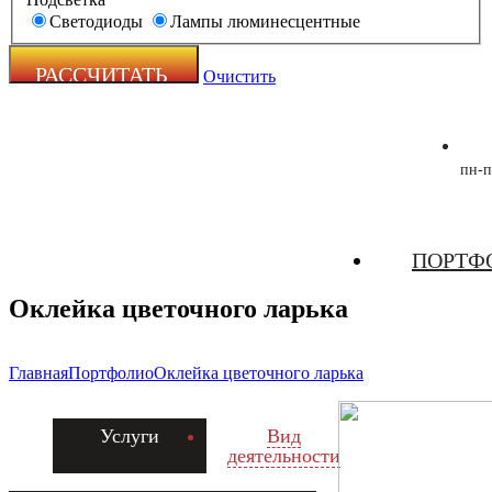
Светодиоды
Лампы люминесцентные
Очистить
пн-п
Zecho -
ПОРТФ
наружная
реклама
Оклейка цветочного ларька
Главная
Портфолио
Оклейка цветочного ларька
Услуги
Вид
деятельности