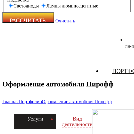
Светодиоды
Лампы люминесцентные
Очистить
пн-п
Zecho -
ПОРТФ
наружная
реклама
Оформление автомобиля Пирофф
Главная
Портфолио
Оформление автомобиля Пирофф
Услуги
Вид
деятельности