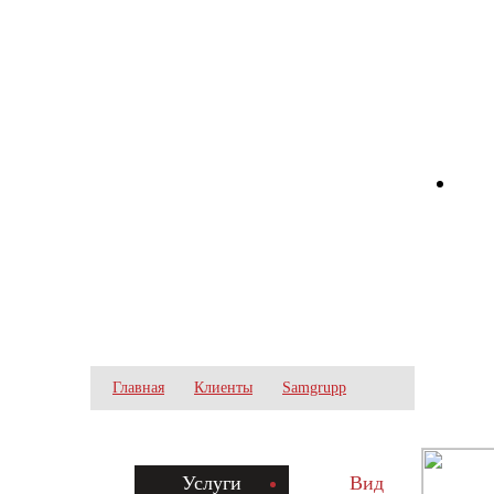
Zecho -
наружная
реклама
SAMGRUPP
Главная
Клиенты
Samgrupp
Услуги
Вид