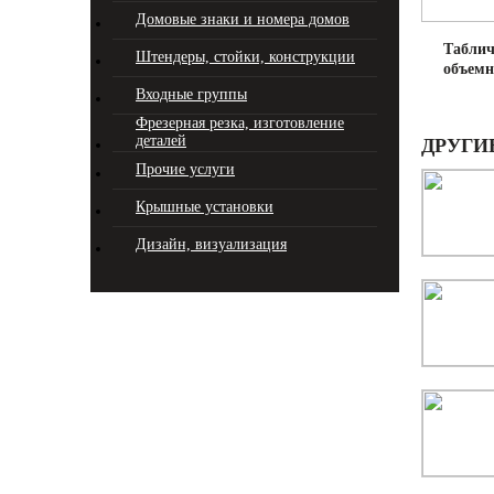
Домовые знаки и номера домов
Таблич
Штендеры, стойки, конструкции
объем
Входные группы
Фрезерная резка, изготовление
деталей
ДРУГИ
Прочие услуги
Крышные установки
Дизайн, визуализация